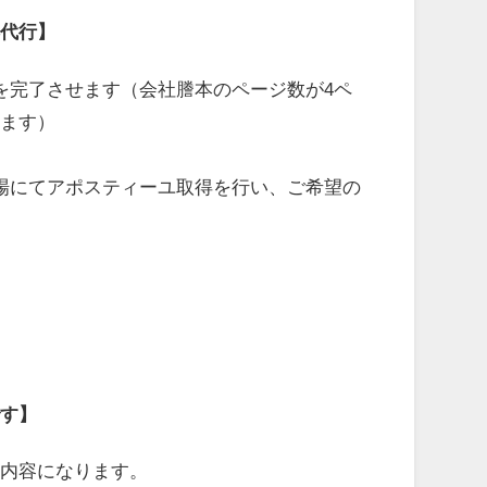
得代行】
を完了させます（会社謄本のページ数が4ペ
います）
場にてアポスティーユ取得を行い、ご希望の
です】
い内容になります。