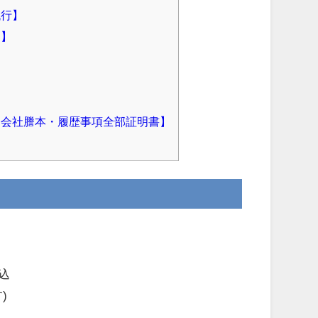
代行】
す】
会社謄本・履歴事項全部証明書】
込
)